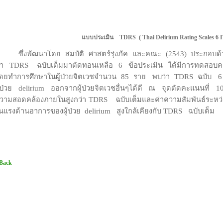
แบบประเมิน
TDRS
(
Thai Delirium Rating Scales 6
ซึ่งพัฒนาโดย สมบัติ ศาสตร์รุ่งภัค และคณะ (
2543
)
ประกอบด้
นำ
TDRS
ฉบับเต็มมาตัดทอนเหลือ
6
ข้อประเมิน ได้มีการทดสอบค
ดยทำการศึกษาในผู้ป่วยจิตเวชจำนวน
85
ราย พบว่า
TDRS
ฉบับ
ู้ป่วย
delirium
ออกจากผู้ป่วยจิตเวชอื่นๆได้ดี ณ จุดตัดคะแนนที่
วามสอดคล้องภายในสูงกว่า
TDRS
ฉบับเต็มและค่าความสัมพันธ์ระหว
ุนแรงด้านอาการของผู้ป่วย
delirium
สูงใกล้เคียงกับ
TDRS
ฉบับเต็ม
 Back