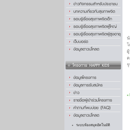
โ
ผ
ค
ร
«
ระบบห้องสมุดอัตโนมัติ