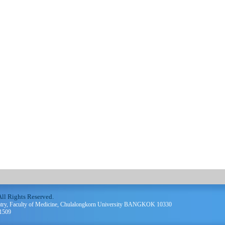
ll Rights Reserved.
atry, Faculty of Medicine, Chulalongkorn University BANGKOK 10330
61509