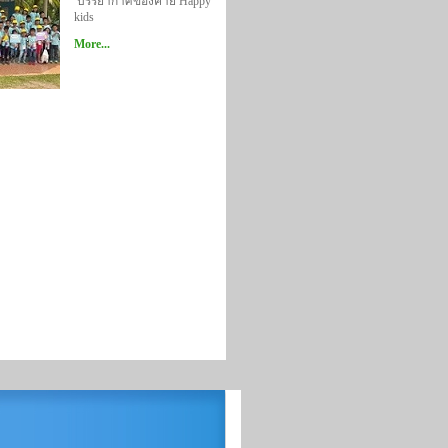
บรรยากาศของค่าย Happy
kids
More...