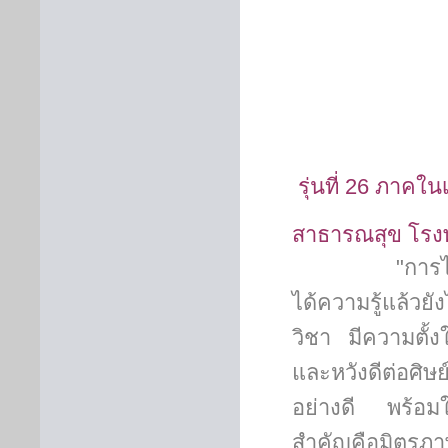
รุ่นที่
26
ภาคใน
สาธารณสุข โรง
"การได้มาเรี
ได้ความรู้แล้ว
วิชา มีความตั้
และหวังดีต่อศิษย
อย่างดี พร้อมใ
สำคัญคือมิตรภาพข