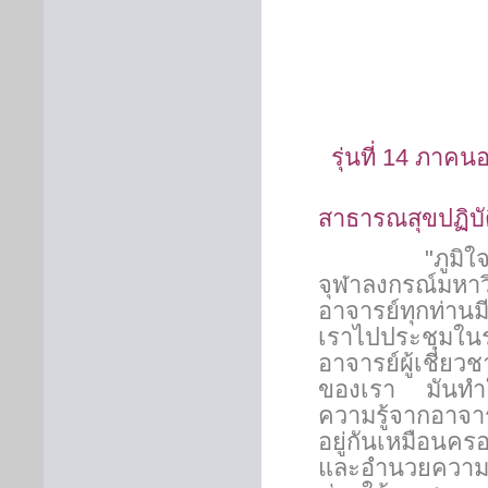
รุ่นที่
14
ภาคนอ
สาธารณสุขปฏิบ
"ภูมิใจที่ได้
จุฬาลงกรณ์มห
อาจารย์ทุกท่านม
เราไปประชุมในร
อาจารย์ผู้เชี่ย
ของเรา มันทำให้ร
ความรู้จากอาจาร
อยู่กันเหมือนคร
และอำนวยความสะ