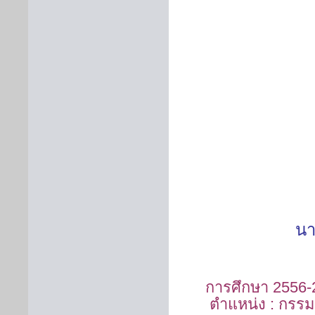
นา
รุ่
การศึกษา
2
ตำแหน่ง : กร