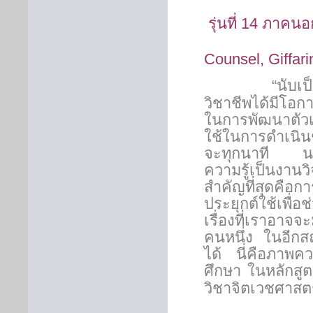
รุ่นที่ 14 ภา
Counsel, Giffari
“
นับเป
วิชาชีพได้มีโอก
ในการพัฒนาตัวเ
ใช้ในการดำเนินชี
จะทุกนาที นอกจ
ความรู้เป็นงานว
สำคัญที่สุดคือก
ประยุกต์ใช้เพื่อ
เรื่องที่เราอาจจ
คนหนึ่ง ในอีกส
ได้ นี่คือภาพค
ศึกษา ในหลักส
วิชาจิตเวชศาสต