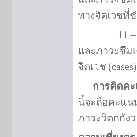
ทางจิตเวชที่ช
11 – 
และภาวะซึมเศ
จิตเวช (
cases)
การคิดค
นี้จะถือคะแน
ภาวะวิตกกัง