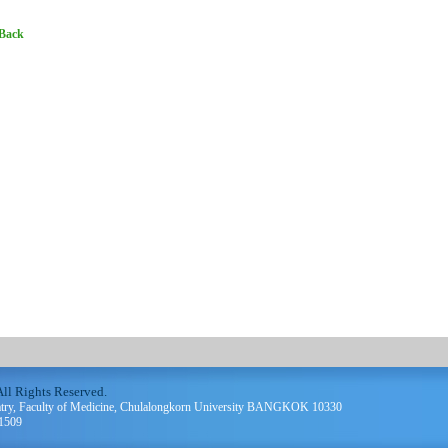
 Back
ll Rights Reserved.
atry, Faculty of Medicine, Chulalongkorn University BANGKOK 10330
61509