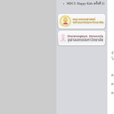
MDCU Happy Kids ครั้งที่ 11
จ
โ
ค
ค
ค