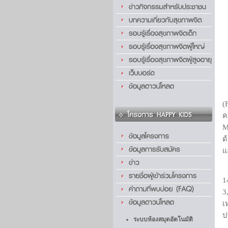
ข
(
ค
M
ด
แ
1
3
เ
ป
ระบบห้องสมุดอัตโนมัติ