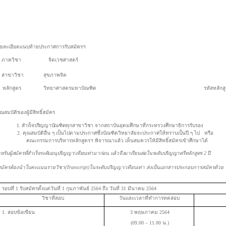
ยละเอียดแนบท้ายประกาศการรับสมัครฯ
ภาควิชา จิตเวชศาสตร์
สาขาวิชา
สุขภาพจิต
หลักสูตร
วิทยาศาสตรมหาบัณฑิต
รหัสหลักสู
ณสมบัติของผู้มีสิทธิ์สมัคร
. สำเร็จปริญญาบัณฑิตทุกสาขาวิชา
จากสถาบันอุดมศึกษาที่กระทรวงศึกษาธิการรับรอง
 คุณสมบัติอื่น ๆ เป็นไปตามประกาศซึ่งบัณฑิตวิทยาลัยจะประกาศให้ทราบเป็นปี ๆ ไป หรือ
ณะกรรมการบริหารหลักสูตรฯ พิจารณาแล้ว เห็นสมควรให้มีสิทธิ์สมัครเข้าศึกษาได้
หรับผู้สมัครที่สำเร็จระดับอนุปริญญา/เทียบเท่ามาก่อน แล้วจึงมาเรียนต่อในระดับปริญญาตรีหลักสูตร 2 ปี
้สมัครต้องนำใบคะแนนรายวิชา(Transcript)ในระดับปริญญา/เทียบเท่า ส่งเป็นเอกสารประกอบการสมัครด้วย
รอบที่ 1 รับสมัครตั้งแต่วันที่ 1 กุมภาพันธ์ 2564 ถึง วันที่ 31 ม
วิชาที่สอบ
วันและเวลาที่ทำการทดสอบ
1. สอบข้อเขียน
3 พฤษภาคม 2564
(09.00 – 11.00 น.)