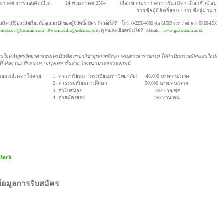
ระกาศผลการสอบคัดเลือก 24 พฤษภาคม 2564
เลือกข่าวประกาศการรับสมัคร เลือกหัวข้อ
รายชื่อผู้มีสิทธิ์สอบ / รายชื่อผู้ผ่านกา
สมัครมีข้อสงสัยเกี่ยวกับคุณสมบัติของผู้มีสิทธิ์สมัคร ติดต่อได้ที่ โทร. 0-2256-4000 ต่อ 61509 ระหว่างเวลา 09.00-15.
smedscsw@hotmail.com และ
srisakul.c@redcross.or.th
ดูรายละเอียดเพิ่มได้ที่ Website :
www.grad.chula.ac.th
้สนใจหลักสูตรวิทยาศาสตรมหาบัณฑิต สาขาวิชาสุขภาพจิต (ภาคนอกเวลาราชการ) ให้ดำเนินการสมัครออนไลน์เช่นเ
ที่
ห้อง 102 ตึกธนาคารกรุงเทพ ชั้นล่าง โรงพยาบาลจุฬาลงกรณ์
ายละเอียดค่าใช้จ่าย 1. ค่าเล่าเรียน(ตามระเบียบมหาวิทยาลัย) 48,000 บาท/คน/ภาค
. ค่าธรรมเนียมการศึกษา 50,000 บาท/คน/ภาค
3. ค่าใบสมัคร 200 บาท/ชุด
4. ค่าสมัครสอบ 750 บาท/คน
 Back
้อมูลการรับสมัคร