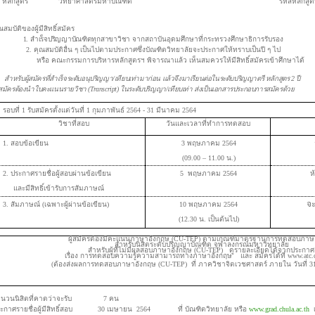
หลักสูตร
วิทยาศาสตรมหาบัณฑิต
รหัสหลักสูต
ณสมบัติของผู้มีสิทธิ์สมัคร
1. สำเร็จปริญญาบัณฑิตทุกสาขาวิชา
จากสถาบันอุดมศึกษาที่กระทรวงศึกษาธิการรับรอง
 คุณสมบัติอื่น ๆ เป็นไปตามประกาศซึ่งบัณฑิตวิทยาลัยจะประกาศให้ทราบเป็นปี ๆ ไป
รือ คณะกรรมการบริหารหลักสูตรฯ พิจารณาแล้ว เห็นสมควรให้มีสิทธิ์สมัครเข้าศึกษาได้
สำหรับผู้สมัครที่สำเร็จระดับอนุปริญญา
/เทียบเท่ามาก่อน แล้วจึงมาเรียนต่อในระดับปริญญาตรี หลักสูตร 2 ปี
้สมัครต้องนำใบคะแนนรายวิชา
(Transcript) ในระดับปริญญา/เทียบเท่า ส่งเป็นเอกสารประกอบการสมัครด้วย
รอบที่ 1 รับสมัครตั้งแต่วันที่ 1 กุมภาพันธ์ 2564 - 31 มีนาคม 2564
วิชาที่สอบ
วันและเวลาที่ทำการทดสอบ
1. สอบข้อเขียน
3 พฤษภาคม 2564
(09.00 – 11.00 น.)
2. ประกาศรายชื่อผู้สอบผ่านข้อเขียน
5 พฤษภาคม 2564
ห
และมีสิทธิ์เข้ารับการสัมภาษณ์
จ
3. สัมภาษณ์ (เฉพาะผู้ผ่านข้อเขียน)
10 พฤษภาคม 2564
(12.30 น. เป็นต้นไป)
ผู้สมัครต้องมีคะแนนภาษาอังกฤษ (CU-TEP) ตามเกณฑ์มาตรฐานการทดสอบภาษ
สำหรับนิสิตระดับปริญญาบัณฑิต จุฬาลงกรณ์มหาวิทยาลัย
สำหรับผู้ที่ไม่มีผลสอบภาษาอังกฤษ (CU-TEP) ดูรายละเอียดได้จากประก
เรื่อง การทดสอบความรู้ความสามารถทางภาษาอังกฤษ และ สมัครได้ที่ www.atc.ch
(ต้องส่งผลการทดสอบภาษาอังกฤษ (CU-TEP) ที่ ภาควิชาจิตเวชศาสตร์ ภายใน วันที่ 3
ำนวนนิสิตที่คาดว่าจะรับ 7 คน
ระกาศรายชื่อผู้มีสิทธิ์สอบ 30 เมษายน 2564 ที่ บัณฑิตวิทยาลัย หรือ
www.grad.chula.ac.th