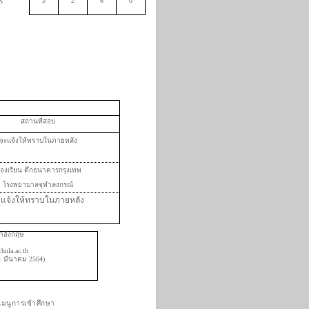
3
2
6
0
ร
สถานที่สอบ
จะแจ้งให้ทราบในภายหลัง
้องเรียน ตึกธนาคารกรุงเทพ
โรงพยาบาลจุฬาลงกรณ์
ะแจ้งให้ทราบในภายหลัง
าอังกฤษ
าศ
ula.ac.th
1 มีนาคม 2564)
เมนูการเข้าศึกษา