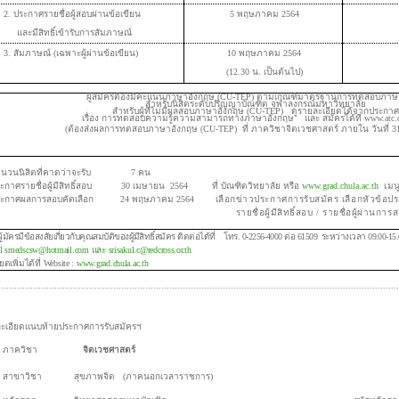
2. ประกาศรายชื่อผู้สอบผ่านข้อเขียน
5 พฤษภาคม 2564
และมีสิทธิ์เข้ารับการสัมภาษณ์
3. สัมภาษณ์ (เฉพาะผู้ผ่านข้อเขียน)
10 พฤษภาคม 2564
(12.30 น. เป็นต้นไป)
ผู้สมัครต้องมีคะแนนภาษาอังกฤษ (CU-TEP) ตามเกณฑ์มาตรฐานการทดสอบภาษ
สำหรับนิสิตระดับปริญญาบัณฑิต จุฬาลงกรณ์มหาวิทยาลัย
สำหรับผู้ที่ไม่มีผลสอบภาษาอังกฤษ (CU-TEP) ดูรายละเอียดได้จากประก
เรื่อง การทดสอบความรู้ความสามารถทางภาษาอังกฤษ และ สมัครได้ที่ www.atc.ch
(ต้องส่งผลการทดสอบภาษาอังกฤษ (CU-TEP) ที่ ภาควิชาจิตเวชศาสตร์ ภายใน วันที่ 3
ำนวนนิสิตที่คาดว่าจะรับ 7 คน
ะกาศรายชื่อผู้มีสิทธิ์สอบ 30 เมษายน 2564 ที่ บัณฑิตวิทยาลัย หรือ
www.grad.chula.ac.th
เมน
ระกาศผลการสอบคัดเลือก 24 พฤษภาคม 2564
เลือกข่าวประกาศการรับสมัคร เลือกหัวข้อป
ายชื่อผู้มีสิทธิ์สอบ / รายชื่อผู้ผ่านการสอบคั
ู้มัครมีข้อสงสัยเกี่ยวกับคุณสมบัติของผู้มีสิทธิ์สมัคร ติดต่อได้ที่ โทร. 0-2256-4000 ต่อ 61509 ระหว่างเวลา 09.00-15.
il
smedscsw@hotmail.com และ
srisakul.c@redcross.or.th
ยดเพิ่มได้ที่ Website :
www.grad.chula.ac.th
......................................................................................................................................................
อียด
แนบท้ายประกาศการรับสมัครฯ
ภาควิชา
จิตเวชศาสตร์
สาขาวิชา
สุขภาพจิต (ภาคนอกเวลาราชการ)