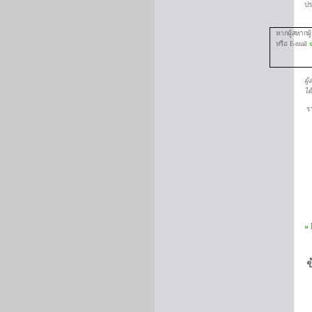
ป
หากผู้สหากผู้
หรือ E-mail
ผู
ได้
ร
2
«
ข